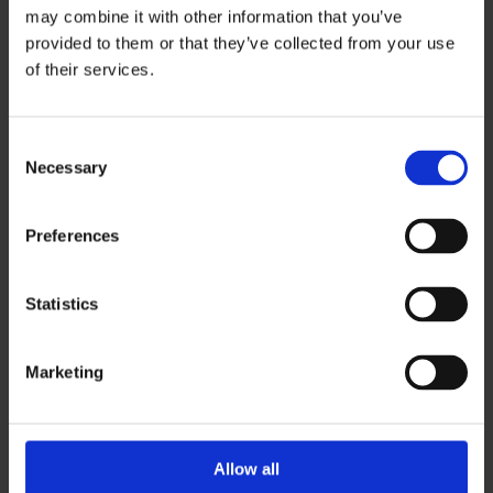
may combine it with other information that you’ve
provided to them or that they’ve collected from your use
of their services.
Consent
Necessary
Selection
Oracle Forms 14 kommt
Preferences
Oracle Forms 14 kommt – Oracle hat auf seine
Statistics
Kunden gehört! Forms Kunden gewinnen Sicherheit
und Zeit für ihre Migrationsvorhaben Stuttgart/Troy
Marketing
03.12.2024 – Forms 14 kommt. Das steht fest. Ob
noch in 2024 oder Anfang 2025 ist nach all den vielen
Ankündigungen und Verzögerungen kaum noch von
Bedeutung. Forms 14 kommt und für manche Kunden
Allow all
[…]