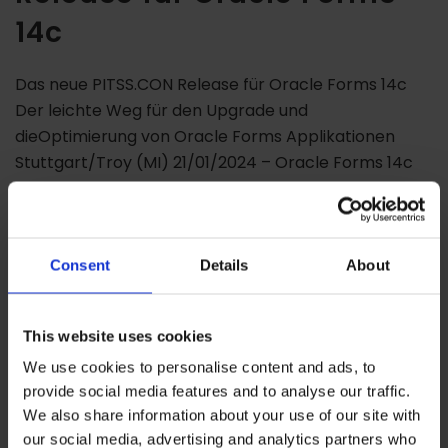
14c
Das neue PITSS.CON Release für Oracle Forms 14c
Der leichte Weg für den Upgrade und
dieOptimierung von Oracle Forms Applikationen
Stuttgart/Troy (MI) 21/01/2024 – Oracle Forms 14c
ist da. Lange ersehnt, wurde das neue Forms Release
14c kurz vor Weihnachten veröffentlicht. Oracle
Forms 14.1.2 bietet zahlreiche neue Features und
präsentiert sich moderner denn je. Bei […]
Consent
Details
About
This website uses cookies
We use cookies to personalise content and ads, to
provide social media features and to analyse our traffic.
We also share information about your use of our site with
our social media, advertising and analytics partners who