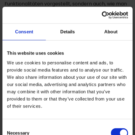
Funktionalitäten vorgestellt, sondern auch, wie man
mit dem neuen PITSS.CON Release einfach in ihren
Genuss kommt.
Hier zum Webinar anmleden.
Consent
Details
About
Möglichkeiten auf Oracle Forms 14c stressfrei
upzugraden und zu profitieren
This website uses cookies
PITSS bietet seinen Kunden rund um das neue Forms
Release eine kompetente Beratung, individuelle
We use cookies to personalise content and ads, to
provide social media features and to analyse our traffic.
Unterstützung oder auch die komplette Entlastung.
We also share information about your use of our site with
Von der Analyse der Forms Applikation, über den
our social media, advertising and analytics partners who
Upgrade und die Optimierung auf 14c bis zu
may combine it with other information that you’ve
weiterführenden Modernisierungsvorhaben – die
provided to them or that they’ve collected from your use
PITSS.CON Produkte unterstützen Sie in allen
of their services.
Maintenance Projektphasen.
Für den perfekten Start mit Oracle Forms 14c hat
Consent
PITSS je nach individueller Kundensituation
Necessary
Selection