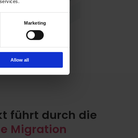
 services.
Marketing
Allow all
t führt durch die
he Migration