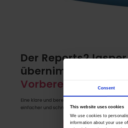
Der Reports2Jasper
übernimmt die
opt
Vorbereitung
Consent
Eine klare und bereinigte Oracle Reports Alt-An
This website uses cookies
einfacher und schneller nach Jaspersoft migrie
We use cookies to personalis
information about your use of
KOSTENLOS ANFRAGE