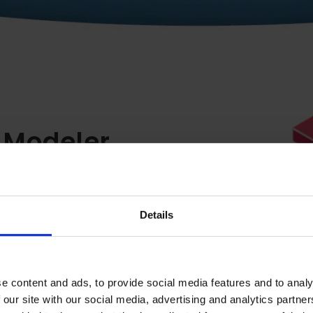
 Modeler
imale
Details
wendung lässt sich viel
ren.
e content and ads, to provide social media features and to analy
 our site with our social media, advertising and analytics partn
N